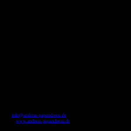
info@andreas-papandreou.de
www.andreas-papandreou.de
ÖFFNUNGSZEITEN