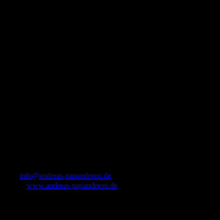
info@andreas-papandreou.de
www.andreas-papandreou.de
ÖFFNUNGSZEITEN
Montag-Freitag