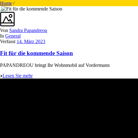
Home
/
Von
Sandra Papandreou
In
General
Verfasst
14. März 2023
Fit für die kommende Saison
PAPANDREOU bringt Ihr Wohnmobil auf Vordermann
Lesen Sie mehr
PAPANDREOU GmbH
Karosserie- & Lackierfachbetrieb
Lindlarer Straße 29
51491 Overath / Immekeppel
Deutschland
02204 426766